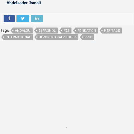
Abdelkader Jamali
Tags
ANDALOU
ESPAGNOL
FÈS
FONDATION
HÉRITAGE
INTERNATIONAL
JÉRONIMO PAEZ LOPEZ
PRIX
,