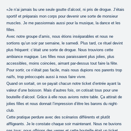
«Je n’ai jamais bu une seule goutte d’alcool, ni pris de drogue. J’étais
sportif et préparais mon corps pour devenir une sorte de monsieur
muscles. Je me passionnais aussi pour la musique, la dance et les
filles.
Avec notre groupe d’amis, nous étions inséparables et nous ne
sortions qu’un soir par semaine, le samedi. Plus tard, ce rituel devint
plus fréquent: c’était une sorte de drogue. Nous trouvions cette
ambiance magique. Les filles nous paraissaient plus jolies, plus
accessibles, moins coincées, aimant par-dessus tout faire la fête.
Pour sortir, ce n’était pas facile, mais nous dupions nos parents trop
naïfs, trop préoccupés aussi à nous faire vivre.
Quand on sortait, on se payait chacun notre ticket d’entrée ayant la
valeur d’une boisson. Mais d’autres fois, on cotisait tous pour une
bouteille d’alcool. Grâce à elle nous avions notre table. Ça attirait de
jolies filles et nous donnait l’impression d’être les barons du night-
club.
Cette pratique perdure avec des scénarios différents et plutôt
affligeants. Je le constate chaque soir maintenant. Nous ne buvions
pas tous; nous offrions des verres et cette bouteille était un ticket