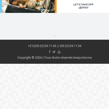
,
,
+212(05.22)54.11.03 // (05.22)54.11.04
Copyright © 2026 | Tous droits réservés lereporter.ma