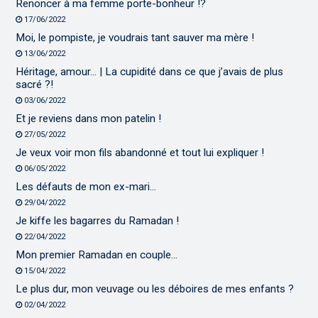
Renoncer à ma femme porte-bonheur !?
17/06/2022
Moi, le pompiste, je voudrais tant sauver ma mère !
13/06/2022
Héritage, amour… | La cupidité dans ce que j’avais de plus
sacré ?!
03/06/2022
Et je reviens dans mon patelin !
27/05/2022
Je veux voir mon fils abandonné et tout lui expliquer !
06/05/2022
Les défauts de mon ex-mari…
29/04/2022
Je kiffe les bagarres du Ramadan !
22/04/2022
Mon premier Ramadan en couple…
15/04/2022
Le plus dur, mon veuvage ou les déboires de mes enfants ?
02/04/2022