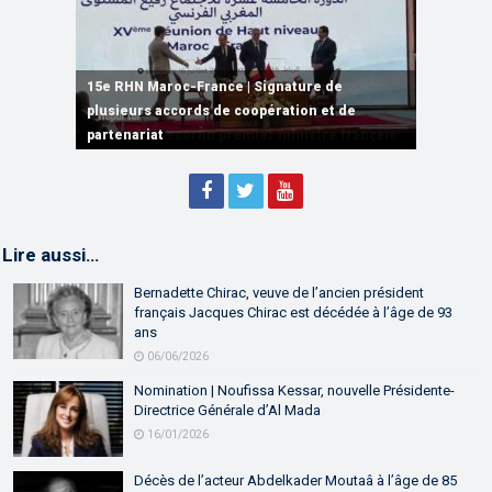
15e RHN Maroc-France | Signature de
plusieurs accords de coopération et de
15e RHN Maroc-France | Discours de
15e Réunion de Haut Niveau Maroc-France |
partenariat
Sébastien Lecornu premier ministre français
Discours de M. Aziz Akhannouch
Lire aussi…
Bernadette Chirac, veuve de l’ancien président
français Jacques Chirac est décédée à l’âge de 93
ans
06/06/2026
Nomination | Noufissa Kessar, nouvelle Présidente-
Directrice Générale d’Al Mada
16/01/2026
Décès de l’acteur Abdelkader Moutaâ à l’âge de 85