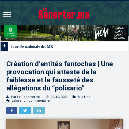
Journée nationale des MRE | La contribution de la diaspora aux chantiers d
Création d’entités fantoches | Une
provocation qui atteste de la
faiblesse et la fausseté des
allégations du “polisario”
Par Le Reporter.ma
02/10/2020
À la Une
Laisser un commentaire