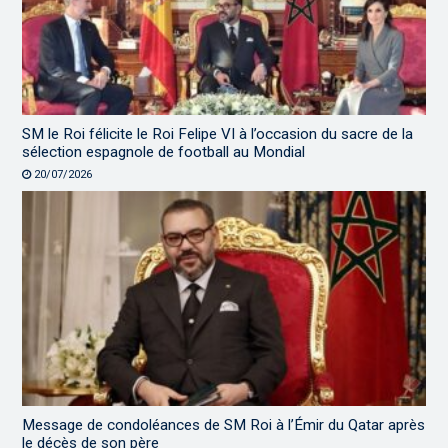
SM le Roi félicite le Roi Felipe VI à l’occasion du sacre de la
sélection espagnole de football au Mondial
20/07/2026
Message de condoléances de SM Roi à l’Émir du Qatar après
le décès de son père