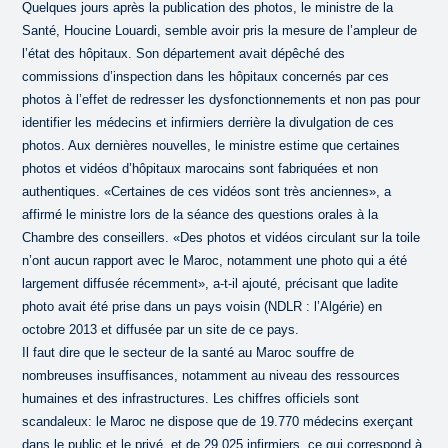
Quelques jours après la publication des photos, le ministre de la
Santé, Houcine Louardi, semble avoir pris la mesure de l’ampleur de
l’état des hôpitaux. Son département avait dépêché des
commissions d’inspection dans les hôpitaux concernés par ces
photos à l’effet de redresser les dysfonctionnements et non pas pour
identifier les médecins et infirmiers derrière la divulgation de ces
photos. Aux dernières nouvelles, le ministre estime que certaines
photos et vidéos d’hôpitaux marocains sont fabriquées et non
authentiques. «Certaines de ces vidéos sont très anciennes», a
affirmé le ministre lors de la séance des questions orales à la
Chambre des conseillers. «Des photos et vidéos circulant sur la toile
n’ont aucun rapport avec le Maroc, notamment une photo qui a été
largement diffusée récemment», a-t-il ajouté, précisant que ladite
photo avait été prise dans un pays voisin (NDLR : l’Algérie) en
octobre 2013 et diffusée par un site de ce pays.
Il faut dire que le secteur de la santé au Maroc souffre de
nombreuses insuffisances, notamment au niveau des ressources
humaines et des infrastructures. Les chiffres officiels sont
scandaleux: le Maroc ne dispose que de 19.770 médecins exerçant
dans le public et le privé, et de 29.025 infirmiers, ce qui correspond à