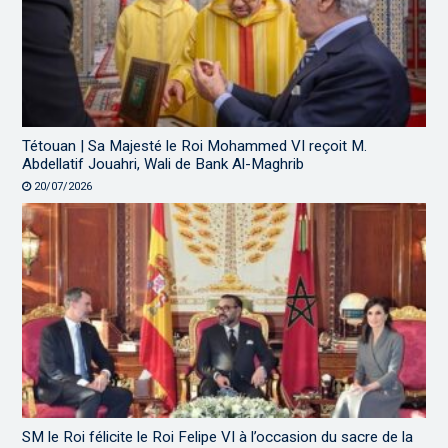
Tétouan | Sa Majesté le Roi Mohammed VI reçoit M.
Abdellatif Jouahri, Wali de Bank Al-Maghrib
20/07/2026
SM le Roi félicite le Roi Felipe VI à l’occasion du sacre de la