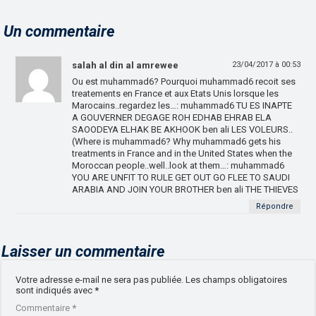
Un commentaire
salah al din al amrewee
23/04/2017 à 00:53
Ou est muhammad6? Pourquoi muhammad6 recoit ses
treatements en France et aux Etats Unis lorsque les
Marocains..regardez les…: muhammad6 TU ES INAPTE
A GOUVERNER DEGAGE ROH EDHAB EHRAB ELA
SAOODEYA ELHAK BE AKHOOK ben ali LES VOLEURS..
(Where is muhammad6? Why muhammad6 gets his
treatments in France and in the United States when the
Moroccan people..well..look at them…: muhammad6
YOU ARE UNFIT TO RULE GET OUT GO FLEE TO SAUDI
ARABIA AND JOIN YOUR BROTHER ben ali THE THIEVES
Répondre
Laisser un commentaire
Votre adresse e-mail ne sera pas publiée.
Les champs obligatoires
sont indiqués avec
*
Commentaire
*