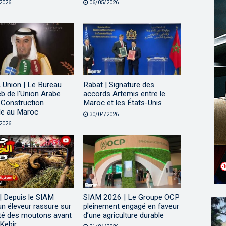
2026
06/05/2026
Union | Le Bureau
Rabat | Signature des
b de l’Union Arabe
accords Artemis entre le
 Construction
Maroc et les États-Unis
lle au Maroc
30/04/2026
2026
| Depuis le SIAM
SIAM 2026 | Le Groupe OCP
n éleveur rassure sur
pleinement engagé en faveur
ité des moutons avant
d’une agriculture durable
 Kebir