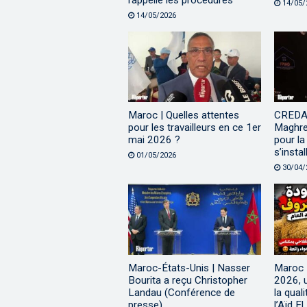
rappelle les procédures
14/05/
14/05/2026
Maroc | Quelles attentes
CREDA 
pour les travailleurs en ce 1er
Maghre
mai 2026 ?
pour la
s’insta
01/05/2026
30/04/
Maroc-États-Unis | Nasser
Maroc 
Bourita a reçu Christopher
2026, u
Landau (Conférence de
la qual
presse)
l’Aïd El