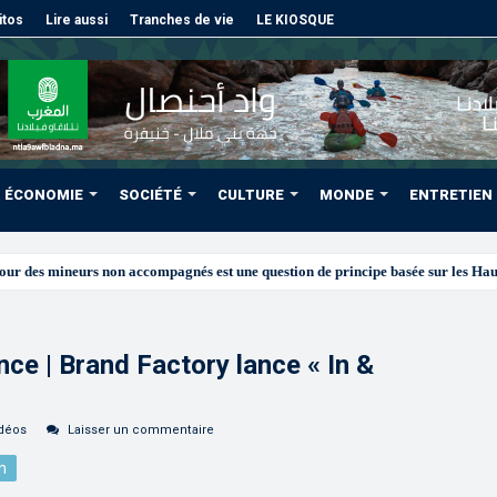
itos
Lire aussi
Tranches de vie
LE KIOSQUE
ÉCONOMIE
SOCIÉTÉ
CULTURE
MONDE
ENTRETIEN
des régio
ce | Brand Factory lance « In &
déos
Laisser un commentaire
n