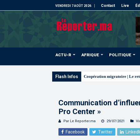
Contact
Live
Éd
VENDREDI 7 AOÛT 2026
ACTU-R
AFRIQUE
POLITIQUE
Flash Infos
L’ONMT renforce l’attractivité 
Communication d’influen
Pro Center »
Par Le Reporter.ma
29/07/2021
Vi
Facebook
Twitter
LinkedI