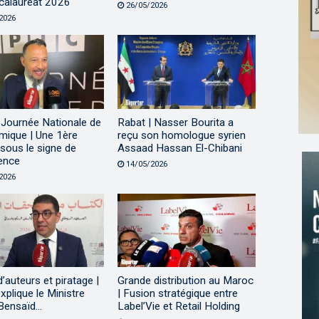
calauréat 2026
26/05/2026
2026
Journée Nationale de
Rabat | Nasser Bourita a
mique | Une 1ère
reçu son homologue syrien
 sous le signe de
Assaad Hassan El-Chibani
lence
14/05/2026
2026
d’auteurs et piratage |
Grande distribution au Maroc
xplique le Ministre
| Fusion stratégique entre
Bensaïd…
Label’Vie et Retail Holding