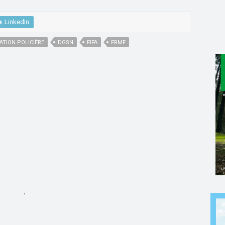
LinkedIn
ATION POLICIÈRE
DGSN
FIFA
FRMF
,