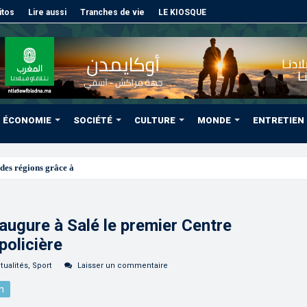
itos
Lire aussi
Tranches de vie
LE KIOSQUE
ÉCONOMIE
SOCIÉTÉ
CULTURE
MONDE
ENTRETIEN
des régions grâce à une connectivité aérienne historique de Ry
ugure à Salé le premier Centre
policière
tualités
,
Sport
Laisser un commentaire
n