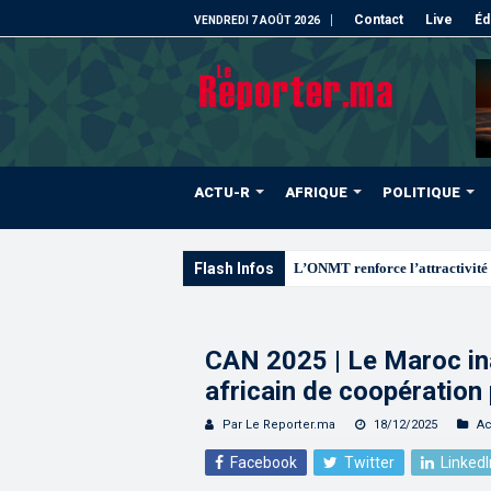
Contact
Live
Éd
VENDREDI 7 AOÛT 2026
ACTU-R
AFRIQUE
POLITIQUE
Flash Infos
L’ONMT renforce l’attractivité 
CAN 2025 | Le Maroc ina
africain de coopération 
Par Le Reporter.ma
18/12/2025
Ac
Facebook
Twitter
LinkedI