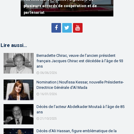
plusieurs accords de coopération et de
15e RHN Maroc-France | Discours de
15e Réunion de Haut Niveau Maroc-France |
partenariat
Sébastien Lecornu premier ministre français
Discours de M. Aziz Akhannouch
Lire aussi…
Bernadette Chirac, veuve de l’ancien président
français Jacques Chirac est décédée à l’âge de 93
ans
06/06/2026
Nomination | Noufissa Kessar, nouvelle Présidente-
Directrice Générale d’Al Mada
16/01/2026
Décès de l’acteur Abdelkader Moutaâ à l’âge de 85
ans
21/10/2025
Décès d’Ali Hassan, figure emblématique de la