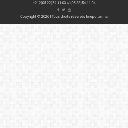
+212(05.22)54.11.03 // (05.22)54.11.04
Copyright © 2026 | Tous droits réservés lereporter.ma