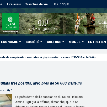
os
Lire aussi
Tranches de vie
LE KIOSQUE
ÉCONOMIE
SOCIÉTÉ
CULTURE
MONDE
ENTRETIEN
sultats très positifs, avec près de 50 000 visiteurs
mie
0
La présidente de l’Association du Salon Halieutis,
Amina Figuigui, a affirmé, dimanche, que la 6e
édition du Salon, tenue à Agadir du 1er au 5 février,