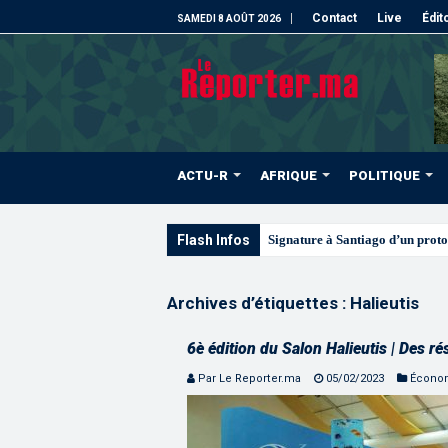
Contact
Live
Édit
SAMEDI 8 AOÛT 2026
ACTU-R
AFRIQUE
POLITIQUE
Flash Infos
Les CRI mobilisés du 10 au
Archives d’étiquettes :
Halieutis
6è édition du Salon Halieutis | Des ré
Par Le Reporter.ma
05/02/2023
Écono