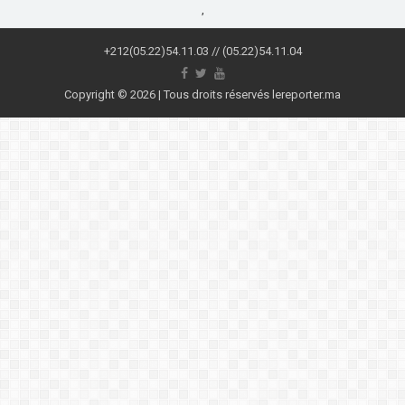
,
+212(05.22)54.11.03 // (05.22)54.11.04
Copyright © 2026 | Tous droits réservés lereporter.ma