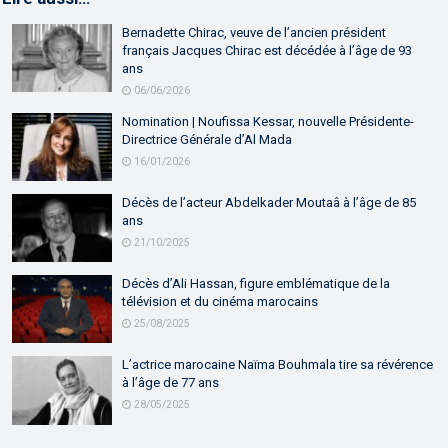
Bernadette Chirac, veuve de l’ancien président
français Jacques Chirac est décédée à l’âge de 93
ans
06/06/2026
Nomination | Noufissa Kessar, nouvelle Présidente-
Directrice Générale d’Al Mada
16/01/2026
Décès de l’acteur Abdelkader Moutaâ à l’âge de 85
ans
21/10/2025
Décès d’Ali Hassan, figure emblématique de la
télévision et du cinéma marocains
25/08/2025
L’actrice marocaine Naïma Bouhmala tire sa révérence
à l’âge de 77 ans
28/05/2025