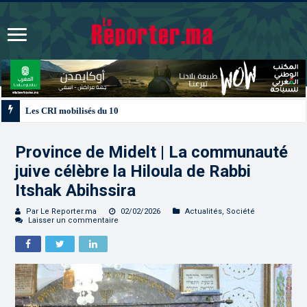
Les CRI mobilisés du 10 au 13 août pour accompagner les projets des Maroc
Province de Midelt | La communauté
juive célèbre la Hiloula de Rabbi
Itshak Abihssira
Par Le Reporter.ma
02/02/2026
Actualités
,
Société
Laisser un commentaire