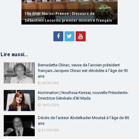
15e RHN Maroc-France | Signature de
plusieurs accords de coopération et de
15e RHN Maroc-France | Discours de
15e Réunion de Haut Niveau Maroc-France |
partenariat
Sébastien Lecornu premier ministre français
Discours de M. Aziz Akhannouch
Lire aussi…
Bernadette Chirac, veuve de l’ancien président
français Jacques Chirac est décédée à l’âge de 93
ans
06/06/2026
Nomination | Noufissa Kessar, nouvelle Présidente-
Directrice Générale d’Al Mada
16/01/2026
Décès de l’acteur Abdelkader Moutaâ à l’âge de 85
ans
21/10/2025