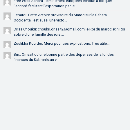
Free West Sahara: le Parlement européen échoue à bloquer
l’accord facilitant l’exportation par le...
Lebardi: Cette victoire provisoire du Maroc sur le Sahara
Occidental, est aussi une victo...
Driss Choukri: choukri.driss42@gmail.com le Roi du maroc etin Roi
sobre d'une famille des rois....
Zoulikha Kouider: Merci pour ces explications. Très utile....
Bm.: On sait qu'une bonne partie des dépenses de la loi des
finances du Kabranistan v...