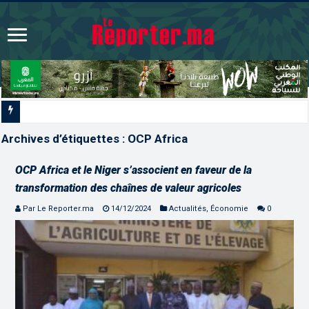
L’ONMT renforce l’attractivité des régions grâce à u
Archives d’étiquettes :
OCP Africa
OCP Africa et le Niger s’associent en faveur de la
transformation des chaînes de valeur agricoles
Par Le Reporter.ma
14/12/2024
Actualités
,
Économie
0