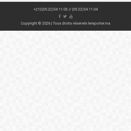
+212(05.22)54.11.03 // (05.22)54.11.04
Copyright © 2026 | Tous droits réservés lereporter.ma