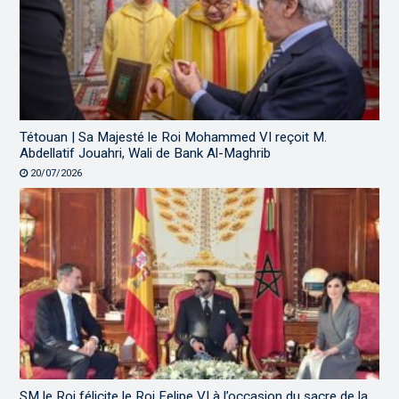
Tétouan | Sa Majesté le Roi Mohammed VI reçoit M.
Abdellatif Jouahri, Wali de Bank Al-Maghrib
20/07/2026
SM le Roi félicite le Roi Felipe VI à l’occasion du sacre de la