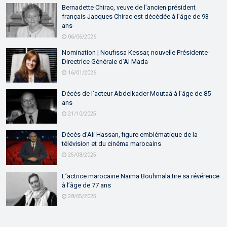
Bernadette Chirac, veuve de l’ancien président
français Jacques Chirac est décédée à l’âge de 93
ans
06/06/2026
Nomination | Noufissa Kessar, nouvelle Présidente-
Directrice Générale d’Al Mada
16/01/2026
Décès de l’acteur Abdelkader Moutaâ à l’âge de 85
ans
21/10/2025
Décès d’Ali Hassan, figure emblématique de la
télévision et du cinéma marocains
25/08/2025
L’actrice marocaine Naïma Bouhmala tire sa révérence
à l’âge de 77 ans
28/05/2025