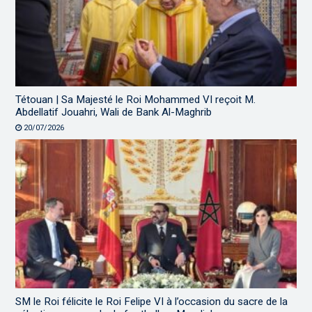
Tétouan | Sa Majesté le Roi Mohammed VI reçoit M.
Abdellatif Jouahri, Wali de Bank Al-Maghrib
20/07/2026
SM le Roi félicite le Roi Felipe VI à l’occasion du sacre de la