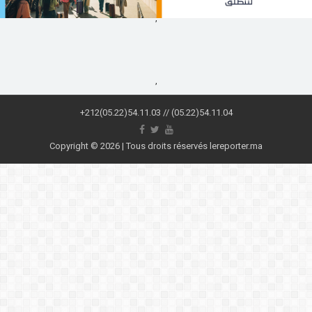
,
,
+212(05.22)54.11.03 // (05.22)54.11.04
Copyright © 2026 | Tous droits réservés lereporter.ma