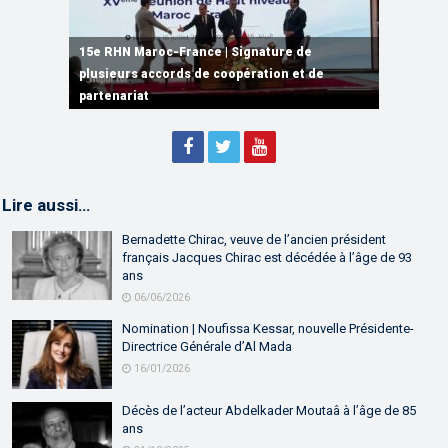
15e RHN Maroc-France | Signature de
plusieurs accords de coopération et de
15e RHN Maroc-France | Discours de
15e Réunion de Haut Niveau Maroc-France |
partenariat
Sébastien Lecornu premier ministre français
Discours de M. Aziz Akhannouch
Lire aussi…
Bernadette Chirac, veuve de l’ancien président
français Jacques Chirac est décédée à l’âge de 93
ans
06/06/2026
Nomination | Noufissa Kessar, nouvelle Présidente-
Directrice Générale d’Al Mada
16/01/2026
Décès de l’acteur Abdelkader Moutaâ à l’âge de 85
ans