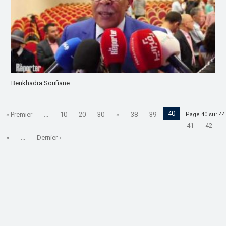
Benkhadra Soufiane
40
« Premier
...
10
20
30
«
38
39
Page 40 sur 44
41
42
»
...
Dernier ›