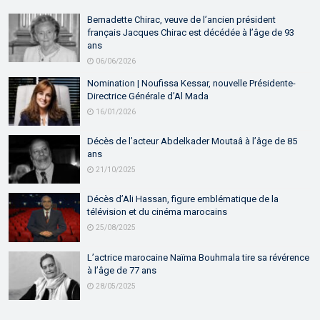
Bernadette Chirac, veuve de l’ancien président
français Jacques Chirac est décédée à l’âge de 93
ans
06/06/2026
Nomination | Noufissa Kessar, nouvelle Présidente-
Directrice Générale d’Al Mada
16/01/2026
Décès de l’acteur Abdelkader Moutaâ à l’âge de 85
ans
21/10/2025
Décès d’Ali Hassan, figure emblématique de la
télévision et du cinéma marocains
25/08/2025
L’actrice marocaine Naïma Bouhmala tire sa révérence
à l’âge de 77 ans
28/05/2025