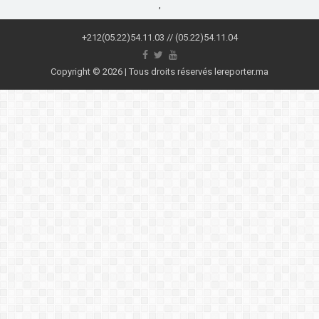
,
+212(05.22)54.11.03 // (05.22)54.11.04
Copyright © 2026 | Tous droits réservés lereporter.ma