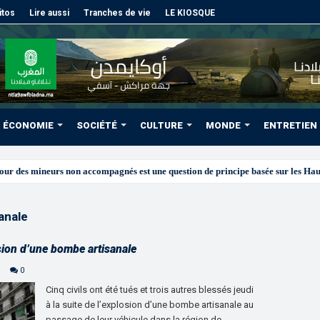
itos
Lire aussi
Tranches de vie
LE KIOSQUE
ÉCONOMIE
SOCIÉTÉ
CULTURE
MONDE
ENTRETIEN
anale
osion d’une bombe artisanale
e
0
Cinq civils ont été tués et trois autres blessés jeudi
à la suite de l’explosion d’une bombe artisanale au
passage de leur véhicule dans la région de