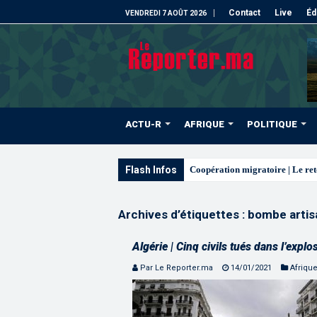
Contact
Live
Éd
VENDREDI 7 AOÛT 2026
ACTU-R
AFRIQUE
POLITIQUE
Flash Infos
Archives d’étiquettes :
bombe artis
Algérie | Cinq civils tués dans l’expl
Par Le Reporter.ma
14/01/2021
Afriqu