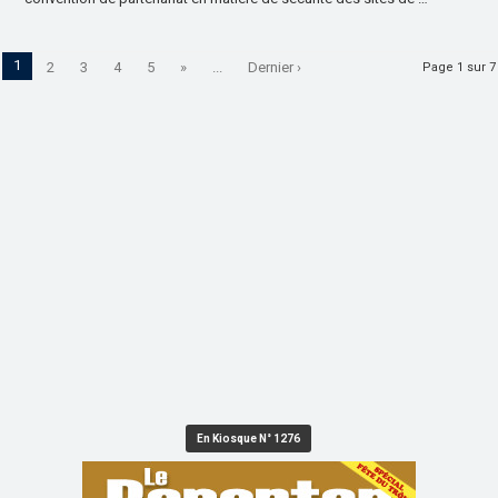
1
2
3
4
5
»
...
Dernier ›
Page 1 sur 7
En Kiosque N° 1276