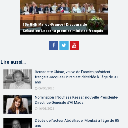
15e RHN Maroc-France | Signature de
plusieurs accords de coopération et de
15e RHN Maroc-France | Discours de
15e Réunion de Haut Niveau Maroc-France |
partenariat
Sébastien Lecornu premier ministre français
Discours de M. Aziz Akhannouch
Lire aussi…
Bernadette Chirac, veuve de l’ancien président
français Jacques Chirac est décédée à l’âge de 93
ans
06/06/2026
Nomination | Noufissa Kessar, nouvelle Présidente-
Directrice Générale d’Al Mada
16/01/2026
Décès de l’acteur Abdelkader Moutaâ à l’âge de 85
ans