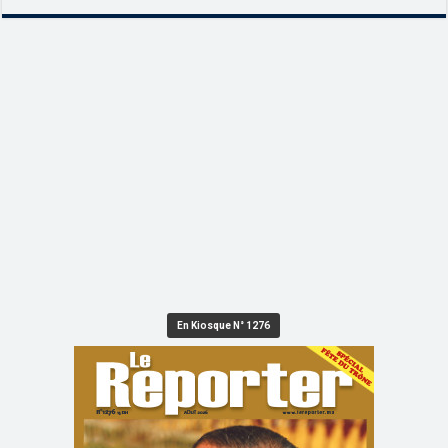
En Kiosque N° 1276