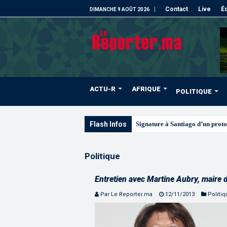
Contact
Live
Éd
DIMANCHE 9 AOÛT 2026
ACTU-R
AFRIQUE
POLITIQUE
Flash Infos
Signature à Santiago d’un proto
Politique
Entretien avec Martine Aubry, maire d
Par Le Reporter.ma
12/11/2013
Politi