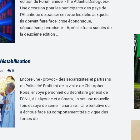
édition du Forum annuel «The Atlantic Dialogues».
Une occasion pour les participants des pays de
l’Atlantique de passer en revue les défis auxquels
ils doivent faire face: crise économique,
séparatisme, terrorisme… Après le franc succès de
la deuxième édition …
déstabilisation
que
0
Encore une «provoc» des séparatistes et partisans
du Polisario! Profitant de la visite de Chritopher
Ross, envoyé personnel du Secrétaire général de
l’ONU, à Laâyoune et à Smara, ils ont une nouvelle
fois essayé de semer l’anarchie… Une tentative qui
a échoué face au comportement très civique des
forces de …