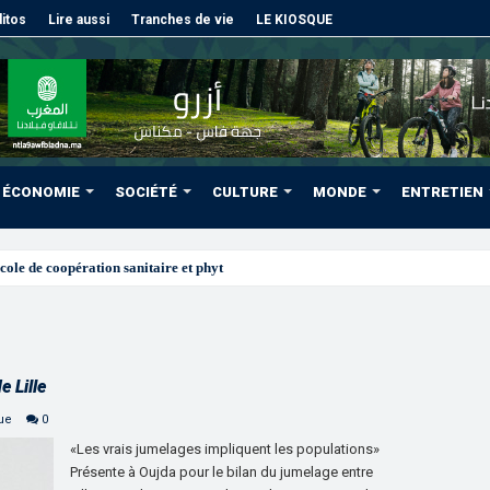
itos
Lire aussi
Tranches de vie
LE KIOSQUE
ÉCONOMIE
SOCIÉTÉ
CULTURE
MONDE
ENTRETIEN
cole de coopération sanitaire et phytosanitaire entre l’ONSSA et le SAG
e Lille
que
0
«Les vrais jumelages impliquent les populations»
Présente à Oujda pour le bilan du jumelage entre