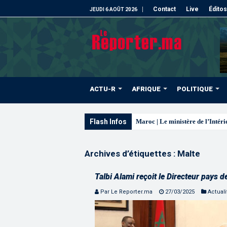
Contact
Live
Éditos
JEUDI 6 AOÛT 2026
ACTU-R
AFRIQUE
POLITIQUE
Flash Infos
La voie express Tiznit-Dakhla 
Archives d’étiquettes :
Malte
Talbi Alami reçoit le Directeur pays 
Par Le Reporter.ma
27/03/2025
Actuali