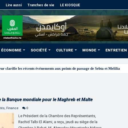
Lire aussi
Tranches de vie
LE KIOSQUE
ÉCONOMIE
SOCIÉTÉ
CULTURE
MONDE
ENTRETIEN
“Donal
de la Banque mondiale pour le Maghreb et Malte
tés
,
Finance
0
Le Président de la Chambre des Représentants,
Rachid Talbi El Alami, a reçu, jeudi au siège de la
Chambre à Rabat, M. Ahmadou Moustapha Ndiaye,