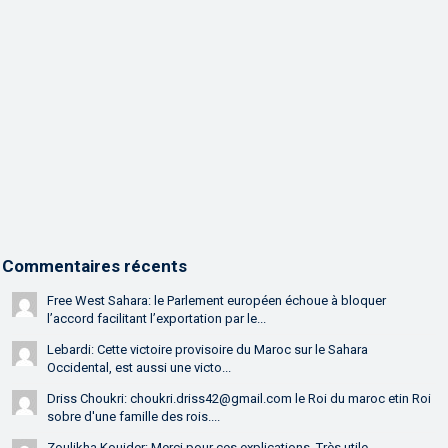
Commentaires récents
Free West Sahara: le Parlement européen échoue à bloquer
l’accord facilitant l’exportation par le...
Lebardi: Cette victoire provisoire du Maroc sur le Sahara
Occidental, est aussi une victo...
Driss Choukri: choukri.driss42@gmail.com le Roi du maroc etin Roi
sobre d'une famille des rois....
Zoulikha Kouider: Merci pour ces explications. Très utile....