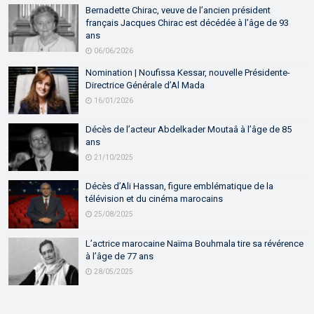
Bernadette Chirac, veuve de l’ancien président
français Jacques Chirac est décédée à l’âge de 93
ans
06/06/2026
Nomination | Noufissa Kessar, nouvelle Présidente-
Directrice Générale d’Al Mada
16/01/2026
Décès de l’acteur Abdelkader Moutaâ à l’âge de 85
ans
21/10/2025
Décès d’Ali Hassan, figure emblématique de la
télévision et du cinéma marocains
25/08/2025
L’actrice marocaine Naïma Bouhmala tire sa révérence
à l’âge de 77 ans
28/05/2025