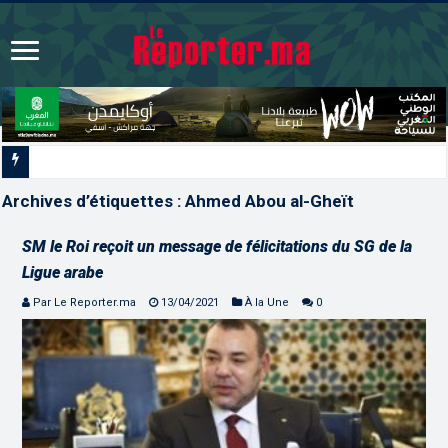
L’ONMT renforce l’attract
Archives d’étiquettes :
Ahmed Abou al-Gheït
SM le Roi reçoit un message de félicitations du SG de la
Ligue arabe
Par Le Reporter.ma
13/04/2021
À la Une
0