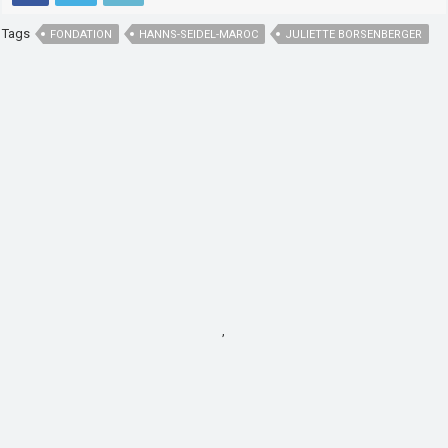
Tags
FONDATION
HANNS-SEIDEL-MAROC
JULIETTE BORSENBERGER
,