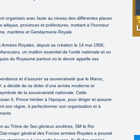
 organisés avec faste au niveau des différentes places
 wilayas, provinces et préfectures, mettant à l’honneur
nne, maritime et Gendarmerie Royale.
ces Armées Royales, depuis sa création le 14 mai 1956,
 Marocains, un maillon essentiel de l’unité nationale et un
ques du Royaume partout où le devoir appelle ses
pendance et d’assurer sa souveraineté que le Maroc,
 a décidé de se doter d’une armée moderne et
r symbole de la souveraineté nationale. Cette
an II, Prince héritier à l’époque, pour diriger et assurer
nt son règne, à perfectionner son organisation et à
ments.
n au Trône de Ses glorieux ancêtres, SM le Roi
tat-major général des Forces armées Royales a poussé
tion stratégique à une nette hausse. Au fil des années,