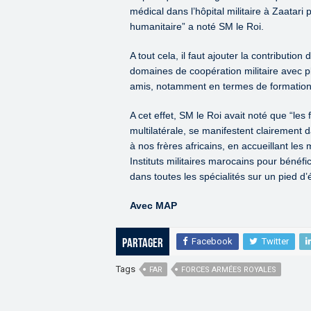
médical dans l’hôpital militaire à Zaatari 
humanitaire” a noté SM le Roi.
A tout cela, il faut ajouter la contributi
domaines de coopération militaire avec pl
amis, notamment en termes de formation
A cet effet, SM le Roi avait noté que “les 
multilatérale, se manifestent clairement 
à nos frères africains, en accueillant le
Instituts militaires marocains pour bénéfic
dans toutes les spécialités sur un pied d’
Avec MAP
Facebook
Twitter
Partager
Tags
FAR
FORCES ARMÉES ROYALES