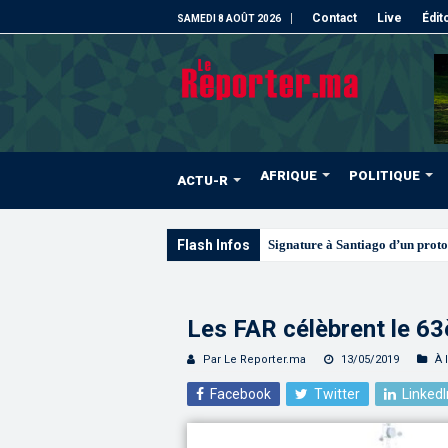
Contact
Live
Édit
SAMEDI 8 AOÛT 2026
AFRIQUE
POLITIQUE
ACTU-R
Flash Infos
Les CRI mobilisés du 10 au 13
Les FAR célèbrent le 63è
Par Le Reporter.ma
13/05/2019
À 
Facebook
Twitter
LinkedI