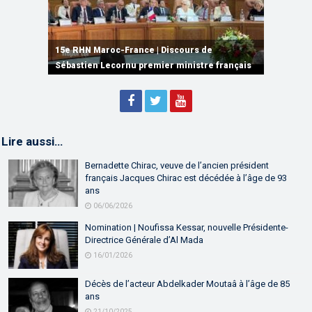
15e RHN Maroc-France | Signature de
plusieurs accords de coopération et de
15e RHN Maroc-France | Discours de
15e Réunion de Haut Niveau Maroc-France |
partenariat
Sébastien Lecornu premier ministre français
Discours de M. Aziz Akhannouch
Lire aussi…
Bernadette Chirac, veuve de l’ancien président
français Jacques Chirac est décédée à l’âge de 93
ans
06/06/2026
Nomination | Noufissa Kessar, nouvelle Présidente-
Directrice Générale d’Al Mada
16/01/2026
Décès de l’acteur Abdelkader Moutaâ à l’âge de 85
ans
21/10/2025