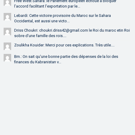
Free West Sahara: le Parlement européen échoue à bloquer
l’accord facilitant l’exportation par le...
Lebardi: Cette victoire provisoire du Maroc sur le Sahara
Occidental, est aussi une victo...
Driss Choukri: choukri.driss42@gmail.com le Roi du maroc etin Roi
sobre d'une famille des rois....
Zoulikha Kouider: Merci pour ces explications. Très utile....
Bm.: On sait qu'une bonne partie des dépenses de la loi des
finances du Kabranistan v...