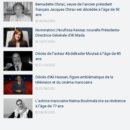
Bernadette Chirac, veuve de l’ancien président
français Jacques Chirac est décédée à l’âge de 93
ans
06/06/2026
Nomination | Noufissa Kessar, nouvelle Présidente-
Directrice Générale d’Al Mada
16/01/2026
Décès de l’acteur Abdelkader Moutaâ à l’âge de 85
ans
21/10/2025
Décès d’Ali Hassan, figure emblématique de la
télévision et du cinéma marocains
25/08/2025
L’actrice marocaine Naïma Bouhmala tire sa révérence
à l’âge de 77 ans
28/05/2025