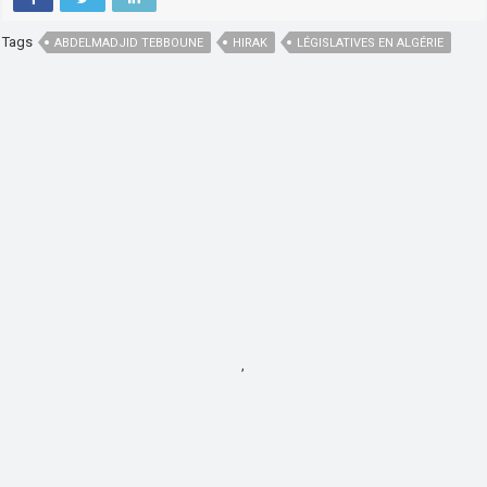
Tags
ABDELMADJID TEBBOUNE
HIRAK
LÉGISLATIVES EN ALGÉRIE
,