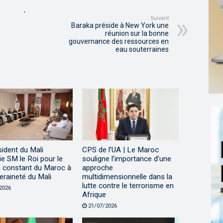
,
Suivant
Baraka préside à New York une
réunion sur la bonne
gouvernance des ressources en
eau souterraines
ident du Mali
CPS de l’UA | Le Maroc
e SM le Roi pour le
souligne l’importance d’une
n constant du Maroc à
approche
eraineté du Mali
multidimensionnelle dans la
lutte contre le terrorisme en
2026
Afrique
21/07/2026