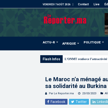
Contact
Live
Éd
VENDREDI 7 AOÛT 2026
ACTU-R
POLITIQUE
AFRIQUE
Flash Infos
L’ONMT renforce l’attractivité 
Le Maroc n’a ménagé au
sa solidarité au Burkina
Par Le Reporter.ma
23/03/2023
Af
Facebook
Twitter
LinkedI