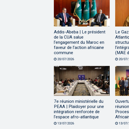
Addis-Abeba | Le président
Le Gaz
de la CUA salue
Atlanti
l’engagement du Maroc en
structu
faveur de l’action africaine
l’intég
commune
(MAE de
20/07/2026
20/07/
7e réunion ministérielle du
Ouvert
PEAA | Plaidoyer pour une
réunion
intégration renforcée de
Proces
l’espace afro-atlantique
Africai
13/07/2026
13/07/