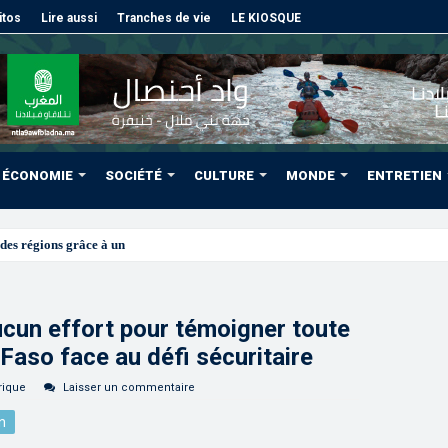
itos
Lire aussi
Tranches de vie
LE KIOSQUE
ÉCONOMIE
SOCIÉTÉ
CULTURE
MONDE
ENTRETIEN
des régions grâce à une connectivité aérienne historique de Ryanai
cun effort pour témoigner toute
 Faso face au défi sécuritaire
rique
Laisser un commentaire
n