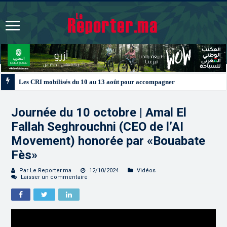
Les CRI mobilisés du 10 au 13 août pour accompagner les projets des Maroc
Journée du 10 octobre | Amal El
Fallah Seghrouchni (CEO de l’AI
Movement) honorée par «Bouabate
Fès»
Par Le Reporter.ma
12/10/2024
Vidéos
Laisser un commentaire