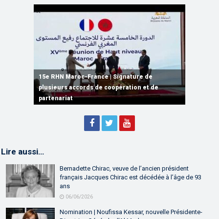
15e RHN Maroc-France | Signature de
plusieurs accords de coopération et de
15e RHN Maroc-France | Discours de
15e Réunion de Haut Niveau Maroc-France |
partenariat
Sébastien Lecornu premier ministre français
Discours de M. Aziz Akhannouch
Lire aussi…
Bernadette Chirac, veuve de l’ancien président
français Jacques Chirac est décédée à l’âge de 93
ans
06/06/2026
Nomination | Noufissa Kessar, nouvelle Présidente-