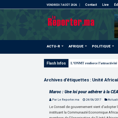
Contact
Live
Éd
VENDREDI 7 AOÛT 2026
ACTU-R
AFRIQUE
POLITIQUE
Flash Infos
L’ONMT renforce l’attractivité 
Archives d’étiquettes :
Unité Africa
Maroc : Une loi pour adhérer à la CE
Par Le Reporter.ma
24/06/2017
Actuali
Le Conseil de gouvernement vient d’adopter le 
instituant la Communauté Economique Africain
membres de l’Organisation de l’Unité Africaine