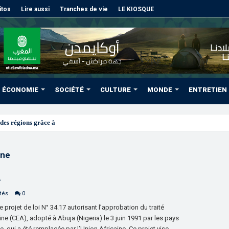
itos
Lire aussi
Tranches de vie
LE KIOSQUE
ÉCONOMIE
SOCIÉTÉ
CULTURE
MONDE
ENTRETIEN
des régions grâce à une connectivité aérienne historiq
ine
A
tés
0
projet de loi N° 34.17 autorisant l’approbation du traité
e (CEA), adopté à Abuja (Nigeria) le 3 juin 1991 par les pays
, qui a été remplacée par l’Union Africaine. Ce projet vise