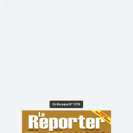
…
En Kiosque N° 1276