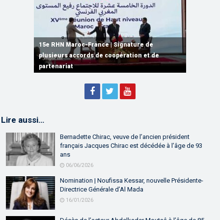
15e RHN Maroc-France | Signature de
plusieurs accords de coopération et de
15e RHN Maroc-France | Discours de
15e Réunion de Haut Niveau Maroc-France |
partenariat
Sébastien Lecornu premier ministre français
Discours de M. Aziz Akhannouch
Lire aussi…
Bernadette Chirac, veuve de l’ancien président
français Jacques Chirac est décédée à l’âge de 93
ans
06/06/2026
Nomination | Noufissa Kessar, nouvelle Présidente-
Directrice Générale d’Al Mada
16/01/2026