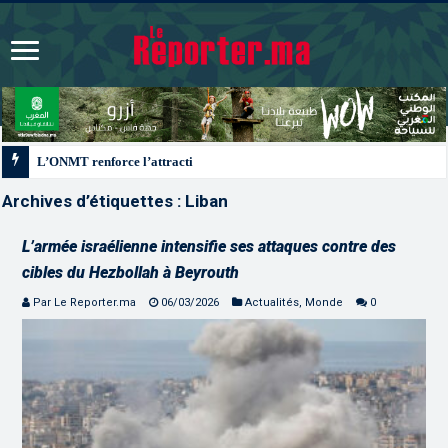
L’ONMT renforce l’attractivité des régions grâce à une connectivité aérienne 
Archives d’étiquettes :
Liban
L’armée israélienne intensifie ses attaques contre des
cibles du Hezbollah à Beyrouth
Par Le Reporter.ma
06/03/2026
Actualités
,
Monde
0