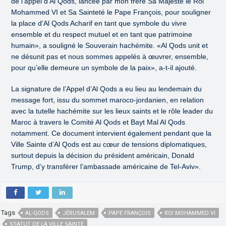
de l’appel d’Al Qods, lancée par mon frère Sa Majesté le Roi
Mohammed VI et Sa Sainteté le Pape François, pour souligner
la place d’Al Qods Acharif en tant que symbole du vivre
ensemble et du respect mutuel et en tant que patrimoine
humain», a souligné le Souverain hachémite. «Al Qods unit et
ne désunit pas et nous sommes appelés à œuvrer, ensemble,
pour qu’elle demeure un symbole de la paix», a-t-il ajouté.
La signature de l’Appel d’Al Qods a eu lieu au lendemain du
message fort, issu du sommet maroco-jordanien, en relation
avec la tutelle hachémite sur les lieux saints et le rôle leader du
Maroc à travers le Comité Al Qods et Bayt Mal Al Qods
notamment. Ce document intervient également pendant que la
Ville Sainte d’Al Qods est au cœur de tensions diplomatiques,
surtout depuis la décision du président américain, Donald
Trump, d’y transférer l’ambassade américaine de Tel-Aviv».
Tags
AL-QODS
JÉRUSALEM
PAPE FRANÇOIS
ROI MOHAMMED VI
STATUT DE LA VILLE SAINTE