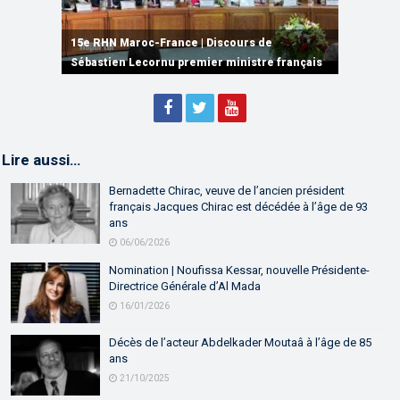
15e RHN Maroc-France | Signature de
plusieurs accords de coopération et de
15e RHN Maroc-France | Discours de
15e Réunion de Haut Niveau Maroc-France |
partenariat
Sébastien Lecornu premier ministre français
Discours de M. Aziz Akhannouch
Lire aussi…
Bernadette Chirac, veuve de l’ancien président
français Jacques Chirac est décédée à l’âge de 93
ans
06/06/2026
Nomination | Noufissa Kessar, nouvelle Présidente-
Directrice Générale d’Al Mada
16/01/2026
Décès de l’acteur Abdelkader Moutaâ à l’âge de 85
ans
21/10/2025