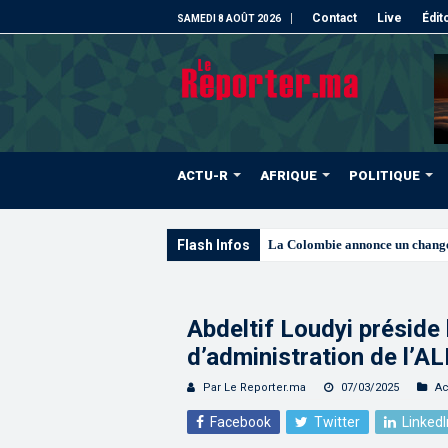
Contact
Live
Édit
SAMEDI 8 AOÛT 2026
ACTU-R
AFRIQUE
POLITIQUE
Flash Infos
Signature à Santiago d’un p
Abdeltif Loudyi préside 
d’administration de l’A
Par Le Reporter.ma
07/03/2025
Ac
Facebook
Twitter
LinkedI