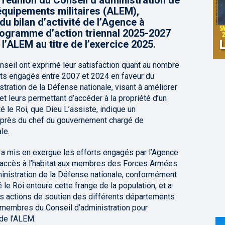
a réunion du Conseil d’administration de
équipements militaires (ALEM),
u bilan d’activité de l’Agence à
programme d’action triennal 2025-2027
l’ALEM au titre de l’exercice 2025.
seil ont exprimé leur satisfaction quant au nombre
nts engagés entre 2007 et 2024 en faveur du
istration de la Défense nationale, visant à améliorer
t leurs permettant d’accéder à la propriété d’un
é le Roi, que Dieu L’assiste, indique un
près du chef du gouvernement chargé de
le.
e a mis en exergue les efforts engagés par l’Agence
 l’accès à l’habitat aux membres des Forces Armées
ministration de la Défense nationale, conformément
 le Roi entoure cette frange de la population, et a
es actions de soutien des différents départements
s membres du Conseil d’administration pour
e l’ALEM.