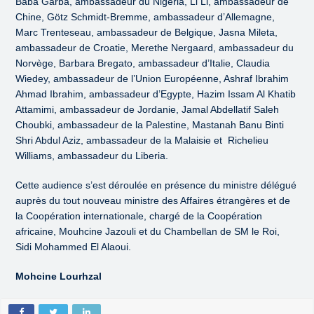
Baba Garba, ambassadeur du Nigéria, Li Li, ambassadeur de
Chine, Götz Schmidt-Bremme, ambassadeur d’Allemagne,
Marc Trenteseau, ambassadeur de Belgique, Jasna Mileta,
ambassadeur de Croatie, Merethe Nergaard, ambassadeur du
Norvège, Barbara Bregato, ambassadeur d’Italie, Claudia
Wiedey, ambassadeur de l’Union Européenne, Ashraf Ibrahim
Ahmad Ibrahim, ambassadeur d’Egypte, Hazim Issam Al Khatib
Attamimi, ambassadeur de Jordanie, Jamal Abdellatif Saleh
Choubki, ambassadeur de la Palestine, Mastanah Banu Binti
Shri Abdul Aziz, ambassadeur de la Malaisie et Richelieu
Williams, ambassadeur du Liberia.
Cette audience s’est déroulée en présence du ministre délégué
auprès du tout nouveau ministre des Affaires étrangères et de
la Coopération internationale, chargé de la Coopération
africaine, Mouhcine Jazouli et du Chambellan de SM le Roi,
Sidi Mohammed El Alaoui.
Mohcine Lourhzal