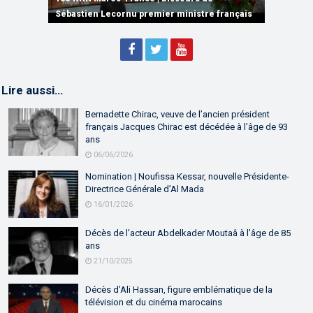
partenariat
Sébastien Lecornu premier ministre français
Discours de M. Aziz Akhannouch
Lire aussi…
Bernadette Chirac, veuve de l’ancien président
français Jacques Chirac est décédée à l’âge de 93
ans
06/06/2026
Nomination | Noufissa Kessar, nouvelle Présidente-
Directrice Générale d’Al Mada
16/01/2026
Décès de l’acteur Abdelkader Moutaâ à l’âge de 85
ans
21/10/2025
Décès d’Ali Hassan, figure emblématique de la
télévision et du cinéma marocains