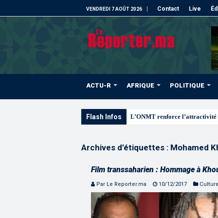
Contact
Live
Éd
VENDREDI 7 AOÛT 2026
ACTU-R
AFRIQUE
POLITIQUE
Flash Infos
L’ONMT renforce l’attractivité 
Archives d’étiquettes :
Mohamed Kh
Film transsaharien : Hommage à Khou
Par Le Reporter.ma
10/12/2017
Cultur