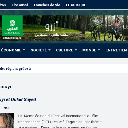
itos
Lire aussi
Tranches de vie
LE KIOSQUE
ÉCONOMIE
SOCIÉTÉ
CULTURE
MONDE
ENTRETIEN
des régions grâce à une connectivité aérienne historiq
ouyi
yi et Oulad Sayed
e
0
La 14ème édition du Festival international du film
transsaharien (FIFT), tenue à Zagora sous le thème
«Le cinéma…, l’eau… et la vie», a rendu un fervent