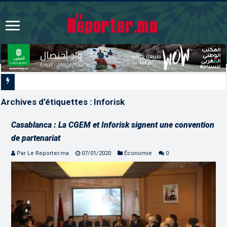
Signature à Santiago d’un
Archives d’étiquettes :
Inforisk
Casablanca : La CGEM et Inforisk signent une convention
de partenariat
Par Le Reporter.ma
07/01/2020
Économie
0