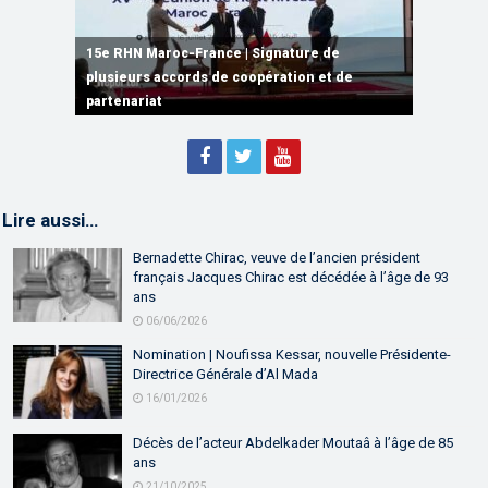
15e RHN Maroc-France | Signature de
plusieurs accords de coopération et de
15e RHN Maroc-France | Discours de
15e Réunion de Haut Niveau Maroc-France |
partenariat
Sébastien Lecornu premier ministre français
Discours de M. Aziz Akhannouch
Lire aussi…
Bernadette Chirac, veuve de l’ancien président
français Jacques Chirac est décédée à l’âge de 93
ans
06/06/2026
Nomination | Noufissa Kessar, nouvelle Présidente-
Directrice Générale d’Al Mada
16/01/2026
Décès de l’acteur Abdelkader Moutaâ à l’âge de 85
ans
21/10/2025