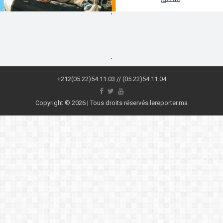
,
,
+212(05.22)54.11.03 // (05.22)54.11.04
Copyright © 2026 | Tous droits réservés lereporter.ma