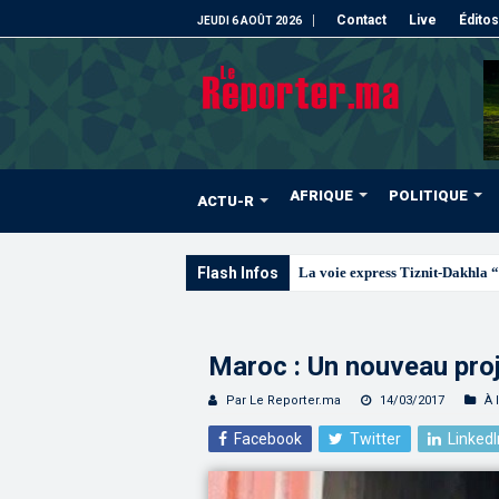
Contact
Live
Éditos
JEUDI 6 AOÛT 2026
AFRIQUE
POLITIQUE
ACTU-R
Flash Infos
La voie express Tiznit-Dakhla “
Maroc : Un nouveau proj
Par Le Reporter.ma
14/03/2017
À 
Facebook
Twitter
LinkedI