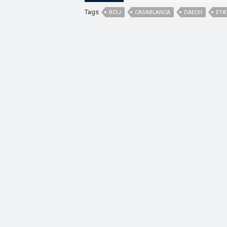
Tags
BCIJ
CASABLANCA
DAECH
ETA