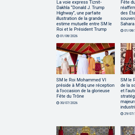
La voie express Tiznit-
Fête d
Dakhla “Donald J. Trump
réaffir
Highway”, une parfaite
des Éta
illustration de la grande
souvera
estime mutuelle entre SM le
Sahara
Roi et le Président Trump
01/08/
01/08/2026
SM le Roi Mohammed VI
SM le 
préside à M’diq une réception
de la s
à l’occasion de la glorieuse
et l’au
Fête du Trône
stratég
majeur
30/07/2026
industri
29/07/