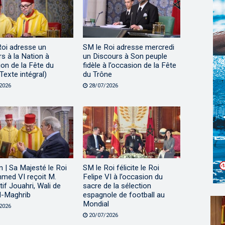
Roi adresse un
SM le Roi adresse mercredi
s à la Nation à
un Discours à Son peuple
ion de la Fête du
fidèle à l’occasion de la Fête
Texte intégral)
du Trône
2026
28/07/2026
 | Sa Majesté le Roi
SM le Roi félicite le Roi
ed VI reçoit M.
Felipe VI à l’occasion du
tif Jouahri, Wali de
sacre de la sélection
l-Maghrib
espagnole de football au
Mondial
2026
20/07/2026