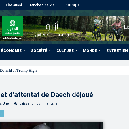
Lire aussi
Tranches de vie
LE KIOSQUE
ÉCONOMIE
SOCIÉTÉ
CULTURE
MONDE
ENTRETIEN
Donald J. Trump Highway”, une parfaite illustration de la grande
et d’attentat de Daech déjoué
la Une
Laisser un commentaire
n