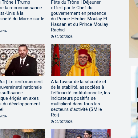
u Trône | Trump
Fête du Trône | Déjeuner
me la reconnaissance
offert par le Chef du
ts-Unis à la
gouvernement en présence
ineté du Maroc sur le
du Prince Héritier Moulay El
Hassan et du Prince Moulay
Rachid
2026
30/07/2026
Roi | Le renforcement
A la faveur de la sécurité et
ouveraineté nationale
de la stabilité, associées à
tosuffisance
l’efficacité institutionnelle, les
ique érigés en axes
indicateurs positifs se
s du développement
multiplient dans tous les
el
secteurs d’activité (SM le
Roi)
2026
29/07/2026