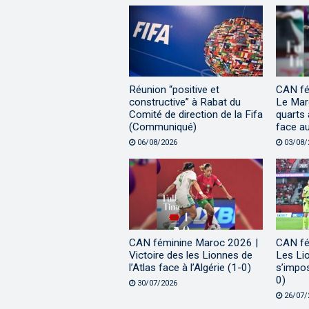
Réunion “positive et
CAN fé
constructive” à Rabat du
Le Maro
Comité de direction de la Fifa
quarts 
(Communiqué)
face a
06/08/2026
03/08/
CAN féminine Maroc 2026 |
CAN fé
Victoire des les Lionnes de
Les Lio
l’Atlas face à l’Algérie (1-0)
s’impo
0)
30/07/2026
26/07/