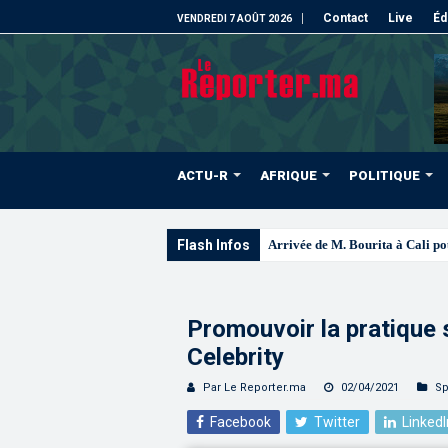
Contact
Live
Éd
VENDREDI 7 AOÛT 2026
ACTU-R
AFRIQUE
POLITIQUE
Flash Infos
Arrivée de M. Bourita à Cali po
Promouvoir la pratique 
Celebrity
Par Le Reporter.ma
02/04/2021
Sp
Facebook
Twitter
LinkedI