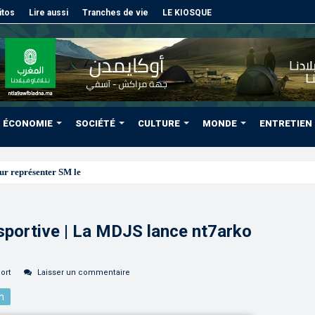
itos
Lire aussi
Tranches de vie
LE KIOSQUE
ÉCONOMIE
SOCIÉTÉ
CULTURE
MONDE
ENTRETIEN
ur représenter SM le Roi à la cérémonie d’investiture du nouvea
sportive | La MDJS lance nt7arko
ort
Laisser un commentaire
n