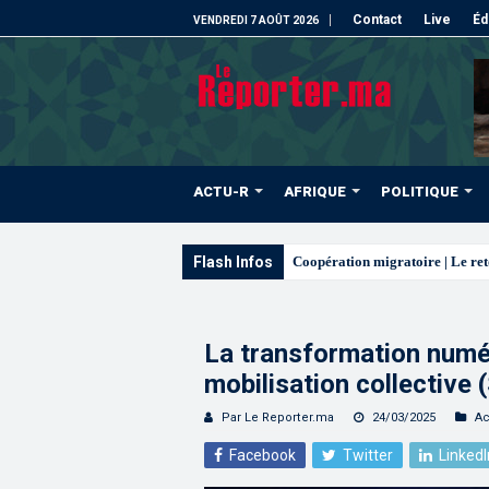
Contact
Live
Éd
VENDREDI 7 AOÛT 2026
ACTU-R
AFRIQUE
POLITIQUE
Flash Infos
L’ONMT renforce l’attr
La transformation numér
mobilisation collective
Par Le Reporter.ma
24/03/2025
Ac
Facebook
Twitter
LinkedI