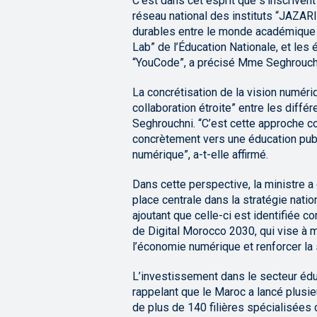
C’est dans cet esprit que s’inscrivent
réseau national des instituts “JAZAR
durables entre le monde académique et
Lab” de l’Éducation Nationale, et les
“YouCode”, a précisé Mme Seghrouch
La concrétisation de la vision numéri
collaboration étroite” entre les diff
Seghrouchni. “C’est cette approche co
concrètement vers une éducation pub
numérique”, a-t-elle affirmé.
Dans cette perspective, la ministre 
place centrale dans la stratégie nati
ajoutant que celle-ci est identifiée c
de Digital Morocco 2030, qui vise à m
l’économie numérique et renforcer la
L’investissement dans le secteur éducat
rappelant que le Maroc a lancé plusieu
de plus de 140 filières spécialisées