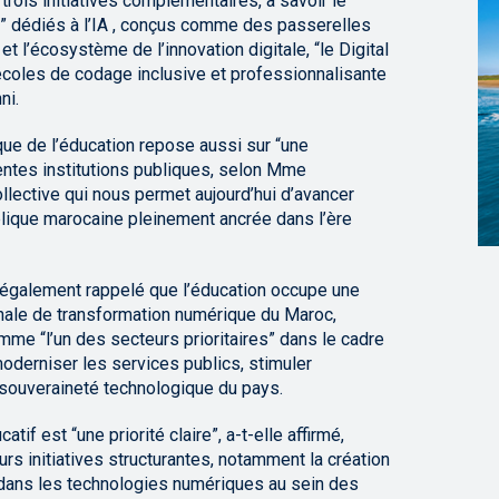
 trois initiatives complémentaires, à savoir le
I” dédiés à l’IA , conçus comme des passerelles
 l’écosystème de l’innovation digitale, “le Digital
 écoles de codage inclusive et professionnalisante
ni.
que de l’éducation repose aussi sur “une
érentes institutions publiques, selon Mme
llective qui nous permet aujourd’hui d’avancer
lique marocaine pleinement ancrée dans l’ère
a également rappelé que l’éducation occupe une
onale de transformation numérique du Maroc,
omme “l’un des secteurs prioritaires” dans le cadre
oderniser les services publics, stimuler
 souveraineté technologique du pays.
if est “une priorité claire”, a-t-elle affirmé,
rs initiatives structurantes, notamment la création
 dans les technologies numériques au sein des