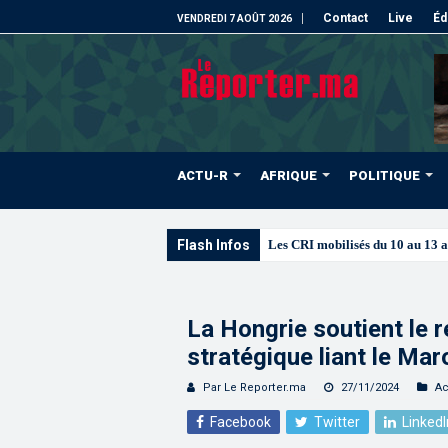
Contact
Live
Éd
VENDREDI 7 AOÛT 2026
ACTU-R
AFRIQUE
POLITIQUE
Flash Infos
Les CRI mobilisés du 10 au 13 
La Hongrie soutient le 
stratégique liant le Mar
Par Le Reporter.ma
27/11/2024
Ac
Facebook
Twitter
LinkedI