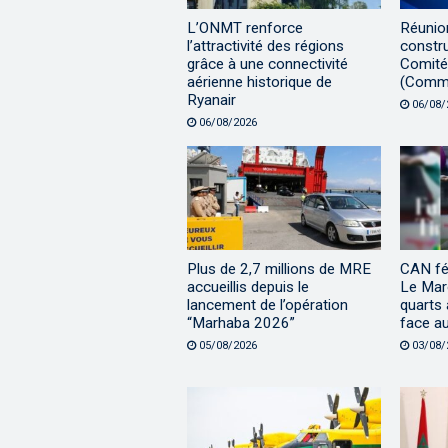
L’ONMT renforce
Réunion
l’attractivité des régions
constru
grâce à une connectivité
Comité 
aérienne historique de
(Comm
Ryanair
06/08/
06/08/2026
Plus de 2,7 millions de MRE
CAN fé
accueillis depuis le
Le Maro
lancement de l’opération
quarts 
“Marhaba 2026”
face a
05/08/2026
03/08/