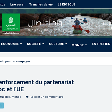
itos
Lire aussi
Tranches de vie
LE KIOSQUE
ÉCONOMIE
SOCIÉTÉ
CULTURE
ENTRETIEN
MONDE
août pour accompagner les projets des Marocains du Monde
renforcement du partenariat
oc et l’UE
tualités
,
Monde
Laisser un commentaire
n